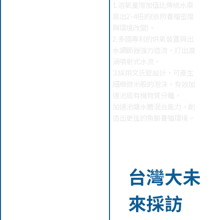
1.溶氧量增加值比傳統水車
高出2-4倍的(依照養殖密度
與環境改變)。
2.多國專利的供氧裝置與出
水調節器強力造流，打出漩
渦噴射式水流。
3.採用文氏管設計，可產生
細緻微米般的泡沫。有效加
速池底有機物質分離，
加速池塘水體混合能力，創
造出更佳的魚蝦養殖環境。
台灣大未
來採訪