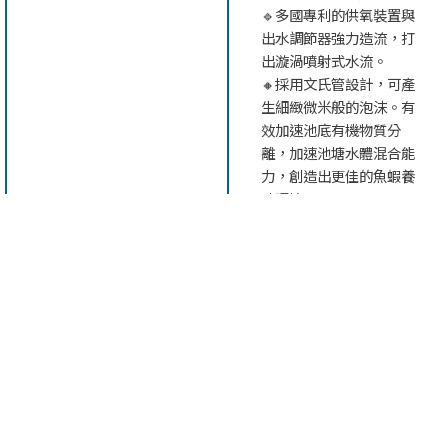
🔹多國專利的供氧裝置與
出水調節器強力造流，打
出漩渦噴射式水流。
🔸採用文氏管設計，可產
生細緻微米般的泡沫。有
效加速池底有機物質分
離，加速池塘水體混合能
力，創造出更佳的魚蝦養
殖環境。
觀看影片