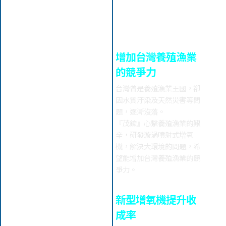
念
增加台灣養殖漁業
的競爭力
台灣曾是養殖漁業王國，卻
因水質汙染及天然災害等問
題，逐漸沒落。
『茂鋐』心繫養殖漁業的艱
辛，研發漩渦噴射式增氧
機，解決大環境的問題，希
望能增加台灣養殖漁業的競
爭力。
新型增氧機提升收
成率