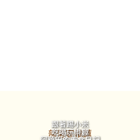
跟著踢小米
吃喝玩樂趣
部落客推薦
阿華田的美食日記