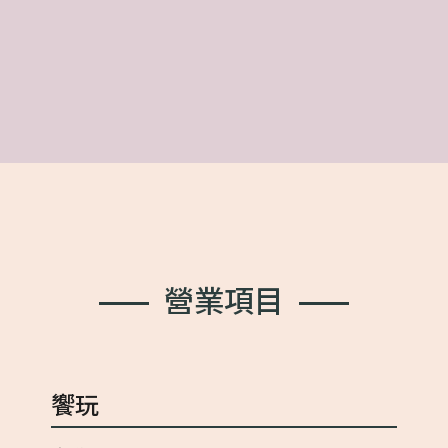
營
業
項
目
饗玩