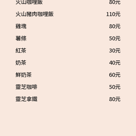
火山咖哩飯
80元
火山豬肉咖哩飯
110元
雞塊
80元
薯條
50元
紅茶
30元
奶茶
40元
鮮奶茶
60元
靈芝咖啡
50元
靈芝拿鐵
80元