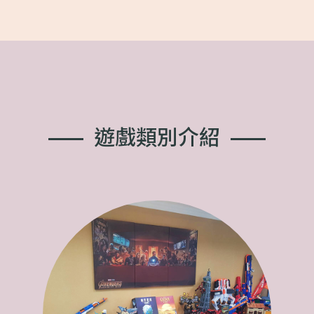
遊
戲
類
別
介
紹