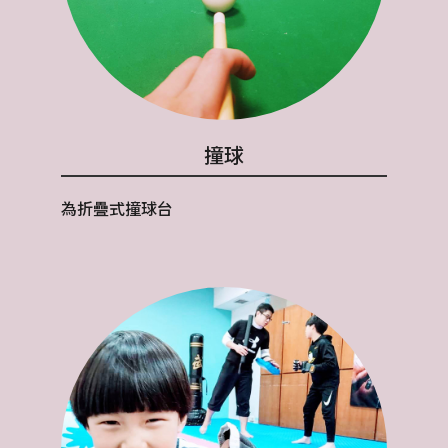
撞球
為折疊式撞球台