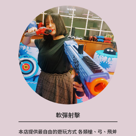
軟彈射擊
本店提供最自由的遊玩方式 各類槍、弓、飛斧