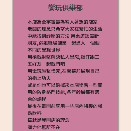
饗玩俱樂部
本店為全宇宙最為客人著想的店家
老闆的理念只希望大家在繁忙的生活
中能找到紓壓的方法 用桌遊認識新
朋友,跳離職場課業一起進入一個個
不同的異想世界
用槍戰射擊解決私人恩怨,揮汗跟三
五好友一起戰鬥吧
用電玩聯繫情感,在螢幕前展現自己
的指上功夫
或是你也可以選擇來本店學習一些實
用的防身格鬥技能,各年齡層都有適
合的課程
最後在離開前享用一些店內特製的餐
點飲料
這就是我開店的理念
壓力他無所不在