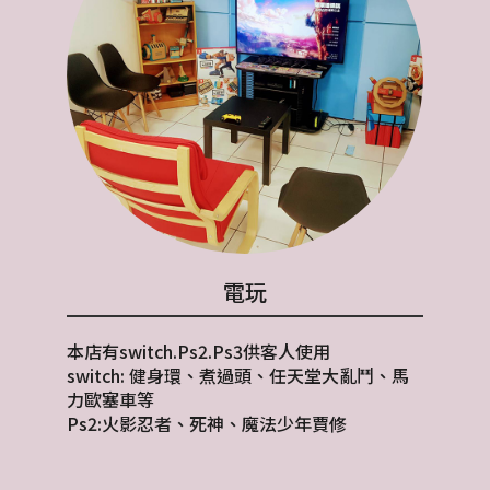
電玩
本店有switch.Ps2.Ps3供客人使用
switch: 健身環、煮過頭、任天堂大亂鬥、馬
力歐塞車等
Ps2:火影忍者、死神、魔法少年賈修