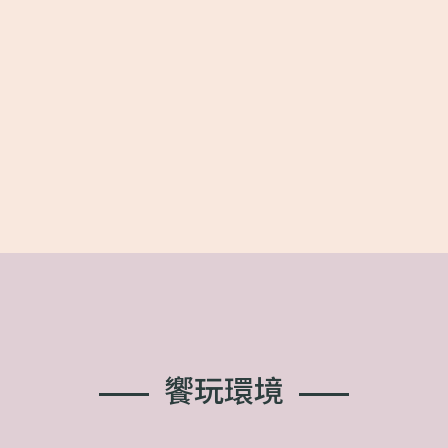
饗
玩
環
境