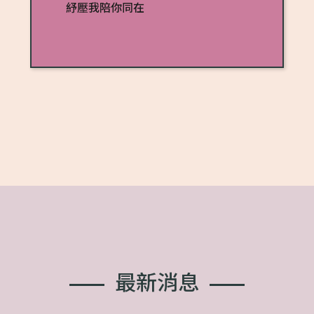
紓壓我陪你同在
最
新
消
息