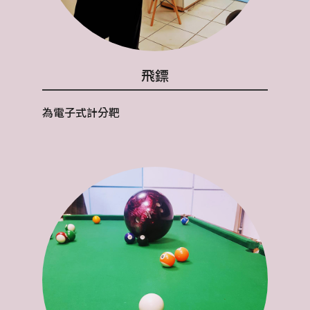
飛鏢
為電子式計分靶