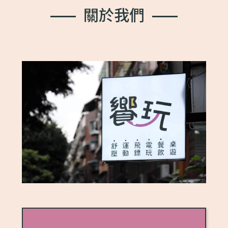
關
於
我
們