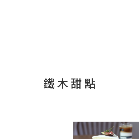
鐵
木
甜
點