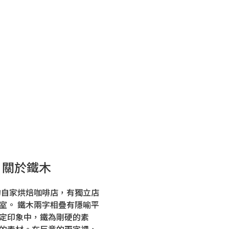
點
精選商品
影片
鐵木環境
聯絡我們
關於鐵木
年的自家烘焙咖啡店，有獨立店
室。 鐵木兩字相疊有隱喻平
定印象中，鐵為剛硬的素