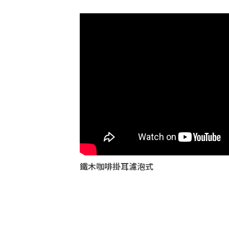
鐵木咖啡掛耳濾泡式