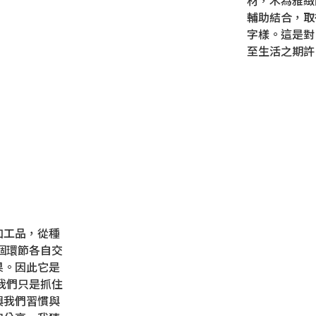
材，木為雅緻
輔助結合，取
字樣。這是對
至生活之期許
加工品，從種
個環節各自交
果。因此它是
我們只是抓住
與我們習慣與