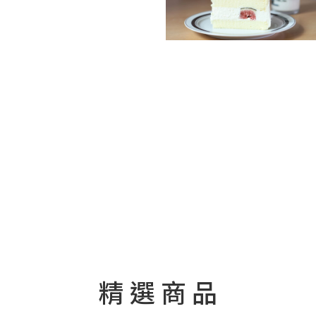
精
選
商
品