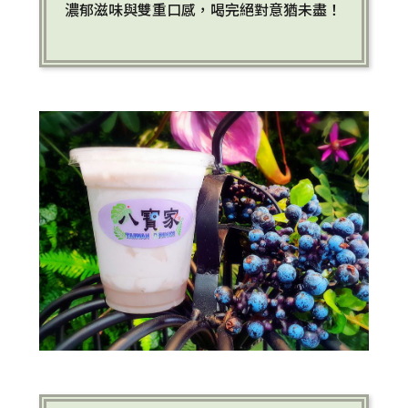
濃郁滋味與雙重口感，喝完絕對意猶未盡！