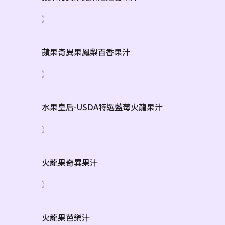
蘋果奇異果鳳梨百香果汁
水果皇后-USDA特選藍莓火龍果汁
火龍果奇異果汁
火龍果芭樂汁