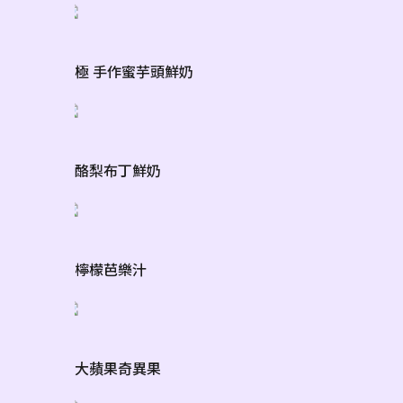
極 手作蜜芋頭鮮奶
酪梨布丁鮮奶
檸檬芭樂汁
大蘋果奇異果