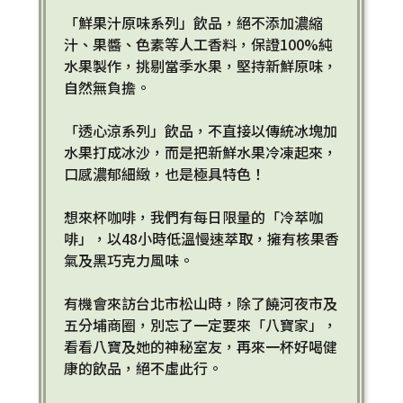
「鮮果汁原味系列」飲品，絕不添加濃縮
汁、果醬、色素等人工香料，保證100%純
水果製作，挑剔當季水果，堅持新鮮原味，
自然無負擔。
「透心涼系列」飲品，不直接以傳統冰塊加
水果打成冰沙，而是把新鮮水果冷凍起來，
口感濃郁細緻，也是極具特色！
想來杯咖啡，我們有每日限量的「冷萃咖
啡」，以48小時低溫慢速萃取，擁有核果香
氣及黑巧克力風味。
有機會來訪台北市松山時，除了饒河夜市及
五分埔商圈，別忘了一定要來「八寶家」，
看看八寶及她的神秘室友，再來一杯好喝健
康的飲品，絕不虛此行。