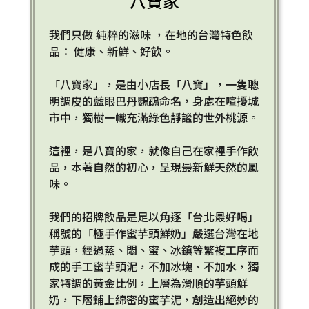
八寶家
我們只做 純粹的滋味 ，在地的台灣特色飲
品： 健康、新鮮、好飲。
「八寶家」，是由小店長「八寶」，一隻聰
明調皮的藍眼巴丹鸚鵡命名，身處在喧擾城
市中，獨樹一幟充滿綠色靜謐的世外桃源。
這裡，是八寶的家，就像自己在家裡手作飲
品，本著自然的初心，呈現最新鮮天然的風
味。
我們的招牌飲品是足以角逐「台北最好喝」
稱號的「極手作蜜芋頭鮮奶」嚴選台灣在地
芋頭，經過蒸、悶、蜜、冰鎮等繁複工序而
成的手工蜜芋頭泥，不加冰塊、不加水，獨
家特調的黃金比例，上層為滑順的芋頭鮮
奶，下層鋪上綿密的蜜芋泥，創造出絕妙的