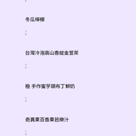
冬瓜檸檬
台灣冷泡高山香綻金萱茶
極 手作蜜芋頭布丁鮮奶
奇異果百香果芭樂汁