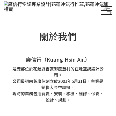
Previous
Ne
關於我們
廣信行（Kuang-Hsin Air.）
是總部位於花蓮縣吉安鄉慶豐村的在地空調設計公
司。
公司最初由黃廣信創立於2001年5月31日，主業是
銷售大金空調機。
現時的業務包括買賣、安裝、移機、維修、保養、
設計、規劃。