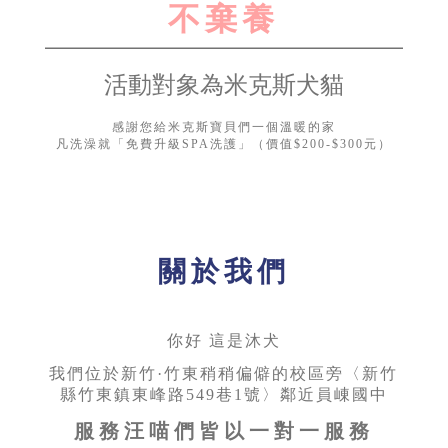
不棄養
活動對象為米克斯犬貓
感謝您給米克斯寶貝們一個溫暖的家
凡洗澡就「免費升級SPA洗護」（價值$200-$300元）
關於我們
你好 這是沐犬
我們位於新竹·竹東稍稍偏僻的校區旁〈新竹
縣竹東鎮東峰路549巷1號〉鄰近員崠國中
服務汪喵們皆以一對一服務