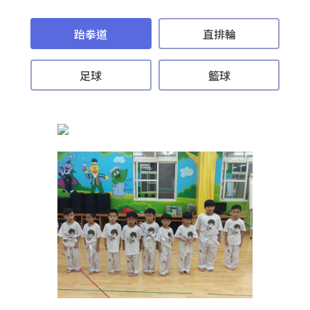
跆拳道
直排輪
足球
籃球