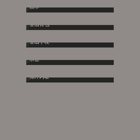
頭巾
登山背包
登山手杖
水壺
排汗內著