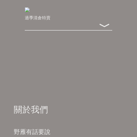
過季清倉特賣
﹀
關於我們
野雁有話要說