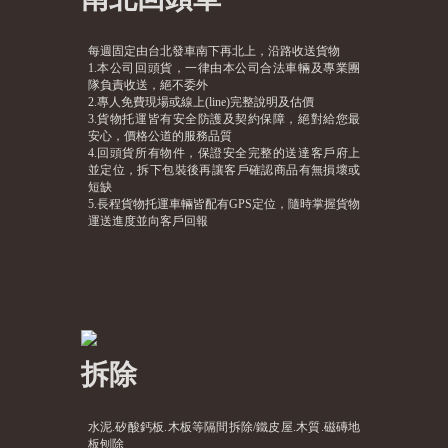
每週固定由台北發車南下再北上，沿路收送貨物
1.本公司回頭貨，一律由本公司合法車輛及專業團
隊負責收送，絕不委外
2.專人免費現場或線上(line)完整說明及估價
3.貨物托運皆有安全防護及契約保障，絕對給您最
安心，價格公道的服務品質
4.回頭貨所有物件，保證安全完整的送達客戶府上
並定位，拆下包裝後再讓客戶確認商品有無損壞或
短缺
5.長程貨物托運車輛皆配有GPS定位，隨時掌握貨物
運送進度並向客戶回報
拆除
水泥.矽酸鈣板.木板等隔間拆除/鐵皮屋.木質.磁磚地
板刨除