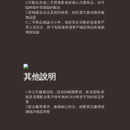
4.可配合其他二手買賣業者或個人代運商品，亦可
臨時或中長期簽約配合
5.貨物運送合法及契約保障，給托運方最信賴的服
務品質
6.二手商品無論大小件，保證安全完整的送達客戶
府上並定位，拆下包裝後再讓客戶確認商品有無損
壞或短缺
其他說明
1.本公司服務洽詢，請洽詢相關專員，收送貨物.拆
除及清運配合客戶全年無休24小時皆可預約排定作
業
2.配合廠商要求，服務細心到位，維繫委託廠商或
網路評價及商譽