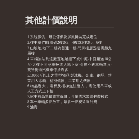
其他計價說明
1.系統傢俱、辦公傢俱及屏風拆裝完成定位
2.樓中樓‧門牌號碼2樓為3、4樓或3樓為5、6樓
3.山坡地‧地下二樓為普通一樓‧門牌樓層五樓需爬九
層樓
4.車輛無法到達搬運地址樓下或中庭‧中庭超過10公
尺‧大樓不同意車輛進入地下室‧高度不夠車輛進入‧
雙邊街道汽機車停放過多
5.100公斤以上之重型物品‧製冰機、金庫、鋼琴、營
業用大冰箱、精密儀器、工業用之機器
6.物品過大，電梯及樓梯無法進入，需使用吊車或
人工方式上下樓
7.家中有高單價貴重傢俱，可依需求加購包裝模式
8.單一車輛多點放置，每多一點視遠近計費
9.油資