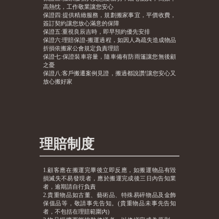
高熱忱，工作敬業讓您安心
保證四:提供精緻服務，規劃搬家事宜，平價收費，
簽訂契約讓您放心滿意的保障
保證五:重視良辰吉時，即早預約優先安排
保證六:理賠保證-搬運過程，如因人為疏失造成物品
折損依搬家公會規定負責理賠
保證七:保證裝車容量，隨車備有防雨篷讓您無後顧
之憂
保證八:客戶搬遷案例見證，搬過都說讚!讓您安心又
放心搬好家
理賠制度
1.顧客應在搬運完畢後立即反應，如搬運物品有毀
損滅失不易發現者，應於搬運完成後三日內告知業
者，逾期請自行負責
2.貴重物品如古董、藝術品、特殊易碎物品及金飾
保值品等，敬請事先告知。(貴重物品未事先告知
者，不包括在理賠範圍內)