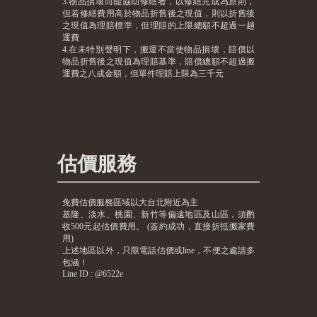
3.物品損壞而能協助修繕者，以修繕完成為原則，
但若修繕費用高於物品折舊後之現值，則以折舊後
之現值為理賠標準，但理賠的上限總額不超過一趟
運費
4.在未特別聲明下，搬運不當使物品損壞，賠償以
物品折舊後之現值為理賠基準，賠償總額不超過搬
運費之八成金額，但單件理賠上限為三千元
估價服務
免費估價服務區域以大台北附近為主
基隆、淡水、桃園、新竹等偏遠地區及山區，須酌
收500元起估價費用。 (簽約成功，直接折抵搬家費
用)
上述地區以外，只限電話估價或line，不便之處請多
包涵！
Line ID : @6522e