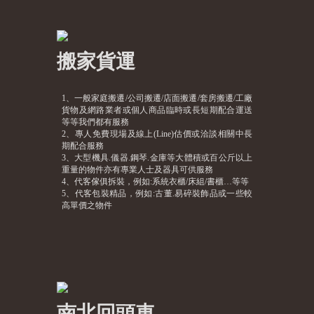
搬家貨運
1、一般家庭搬遷/公司搬遷/店面搬遷/套房搬遷/工廠
貨物及網路業者或個人商品臨時或長短期配合運送
等等我們都有服務
2、專人免費現場及線上(Line)估價或洽談相關中長
期配合服務
3、大型機具.儀器.鋼琴.金庫等大體積或百公斤以上
重量的物件亦有專業人士及器具可供服務
4、代客傢俱拆裝，例如:系統衣櫃/床組/書櫃…等等
5、代客包裝精品，例如:古董.易碎裝飾品或一些較
高單價之物件
南北回頭車