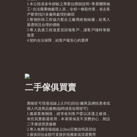
1.本公指派多年經驗之專業估價師說明>專業團隊施
工>合法廢棄物處理人員，全程一條龍作業，省去客
戶要尋找許多廠商處理的麻煩
2.整個拆除工程協力配合之廠商絕無抽傭，給客人
最透明且合理的價格
3.專人負責工程進度並回報客戶，讓客戶隨時掌握
進度
4.契約合法保障，給客戶最安心的選擇
二手傢俱買賣
萬物皆可現場或線上(LINE)回估/廠商及網拍業者或
個人代送商品服務(臨時或長短期皆可)
1.搬家業務關係，經常收到客戶委以清運之傢俱，
有些其實都還堪用，本著環保及不浪費的心，附設
二手傢俱買賣服務
2.專人免費現場或線上(line)完整說明及回估
3.傢俱回估金額可直接折抵搬家或清運費用