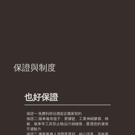
保證與制度
也好保證
保證一:免費到府估價簽定搬家契約
保證二:隨車備有毯子、塑膠籃、工業伸縮膠膜、棉
被、板車等工具防止物品污損碰撞，愛護您的傢俱
不遺餘力
保證三:搬家服務人員態度親切，細心認真，高效率