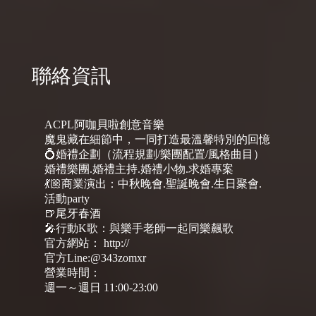
聯絡資訊
ACPL阿咖貝啦創意音樂
魔鬼藏在細節中，一同打造最溫馨特別的回憶
💍婚禮企劃（流程規劃/樂團配置/風格曲目）
婚禮樂團.婚禮主持.婚禮小物.求婚專案
💃🏼商業演出：中秋晚會.聖誕晚會.生日聚會.
活動party
🍺尾牙春酒
🎤行動K歌：與樂手老師一起同樂飆歌
官方網站： http://
官方Line:@343zomxr
營業時間：
週一～週日 11:00-23:00