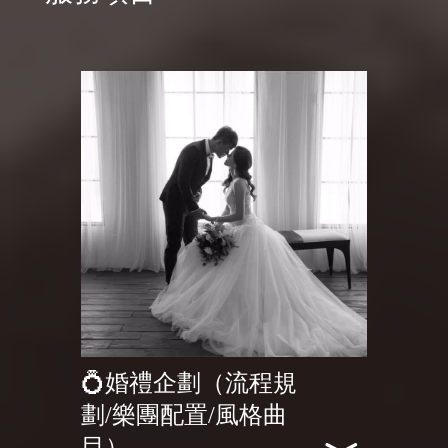
💍婚禮企劃（流程規
劃/樂團配置/風格曲
目）