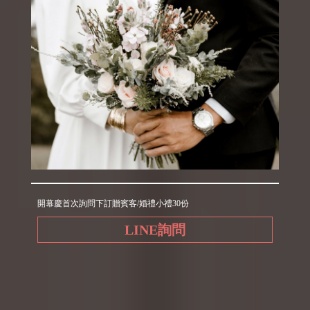
開幕慶首次詢問下訂贈賓客/婚禮小禮30份
LINE詢問