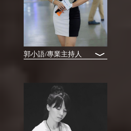
﹀
郭小語/專業主持人