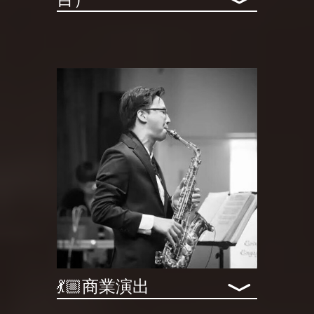
﹀
﹀
💃🏼商業演出