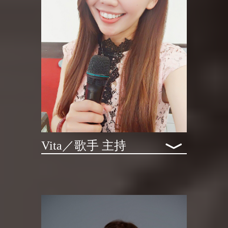
﹀
Vita／歌⼿ 主持