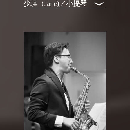
﹀
少琪（Jane)／⼩提琴