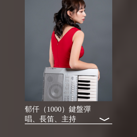
郁仟（1000）鍵盤彈
﹀
唱、長笛、主持