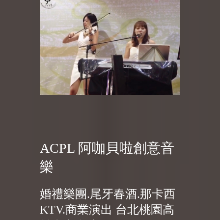
ACPL 阿咖貝啦創意音
樂
婚禮樂團.尾牙春酒.那卡西
KTV.商業演出 台北桃園高