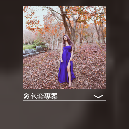
﹀
🎤包套專案