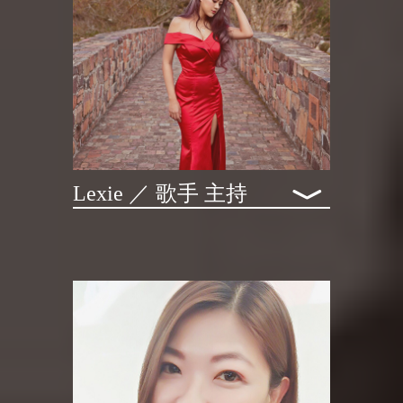
﹀
Lexie ／ 歌⼿ 主持