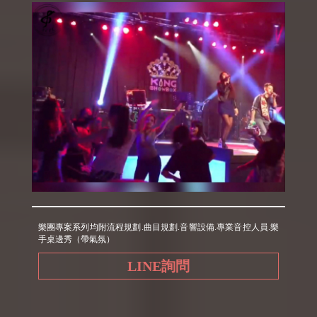
樂團專案系列均附流程規劃.曲目規劃.音響設備.專業音控人員.樂
手桌邊秀（帶氣氛）
LINE詢問