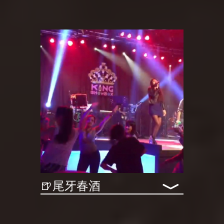
﹀
🍺尾牙春酒