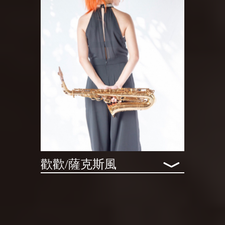
﹀
歡歡/薩克斯風