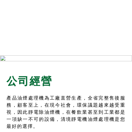
本公司以誠信為經營目標及方向，更以專業的技術及服務品
質爭取客戶，
讓客戶對我們的信賴，在市場上的競爭，
以品質及合理的價位爭取廣大市場的使用族群。
公司經營
產品油煙處理機為工廠直營生產，全省完整售後服
務，顧客至上，在現今社會，環保議題越來越受重
視，因此靜電除油煙機，在餐飲業甚至到工業都是
一項缺一不可的設備，清境靜電機油煙處理機是您
最好的選擇。