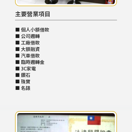
主要營業項目
■ 個人小額借款
■ 公司週轉
■ 工廠借款
■ 大額融資
■ 汽車借款
■ 臨時週轉金
■ 3C家電
■ 鑽石
■ 珠寶
■ 名錶