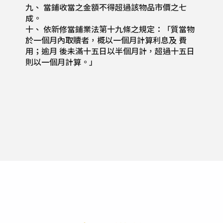
九、 當鋪收當之金額不得超過該物品市價之七
成。
十、 依新修當鋪業法第十九條之規定：「質當物
於一個月內取贖者，概以一個月計算利息及 費
用；逾月 後未滿十五日以半個月計，超過十五日
則以一個月計算。」