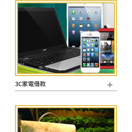
+
3C家電借款